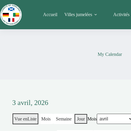
Passer
au
contenu
Accueil
Villes jumelées
Activités
My Calendar
3 avril, 2026
Vue en
Liste
Mois
Semaine
Jour
Mois